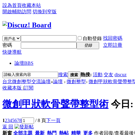
設為首頁
收藏本站
開啟輔助訪問
切換到窄版
找回密碼
自動登錄
密碼
立即註冊
登錄
快捷導航
論壇
BBS
搜索
熱搜:
活動
交友
discuz
搜索
台北微創整型交流論壇
»
論壇
›
微創整型
›
微創甲狀軟骨聲帶整
收藏本版
|
訂閱
微創甲狀軟骨聲帶整型術
今日
1
2
3
4
5
6
7
8
/ 8 頁
下一頁
返 回
新窗
全部主題
最新
熱門
熱帖
精華
更多
作者
回復/查看
最後