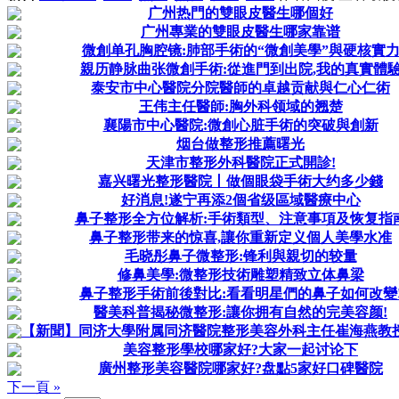
广州热門的雙眼皮醫生哪個好
广州專業的雙眼皮醫生哪家靠谱
微創单孔胸腔镜:肺部手術的“微創美學”與硬核實
親历静脉曲张微創手術:從進門到出院,我的真實體
泰安市中心醫院分院醫師的卓越贡献與仁心仁術
王伟主任醫師:胸外科领域的翘楚
襄陽市中心醫院:微創心脏手術的突破與創新
烟台做整形推薦曙光
天津市整形外科醫院正式開診!
嘉兴曙光整形醫院丨做個眼袋手術大约多少錢
好消息!遂宁再添2個省级區域醫療中心
鼻子整形全方位解析:手術類型、注意事項及恢复指
鼻子整形带来的惊喜,讓你重新定义個人美學水准
毛晓彤鼻子微整形:锋利與親切的较量
修鼻美學:微整形技術雕塑精致立体鼻梁
鼻子整形手術前後對比:看看明星們的鼻子如何改變
醫美科普揭秘微整形:讓你拥有自然的完美容颜!
【新聞】同济大學附属同济醫院整形美容外科主任崔海燕教授率
美容整形學校哪家好?大家一起讨论下
廣州整形美容醫院哪家好?盘點5家好口碑醫院
下一頁 »