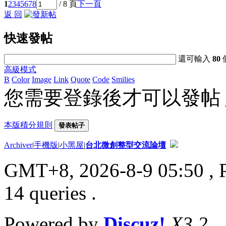
1
2
3
4
5
6
7
8
/ 8 頁
下一頁
返 回
快速發帖
還可輸入
80
高級模式
B
Color
Image
Link
Quote
Code
Smilies
您需要登錄後才可以發帖
本版積分規則
發表帖子
Archiver
|
手機版
|
小黑屋
|
台北微創整型交流論壇
GMT+8, 2026-8-9 05:50
, 
14 queries .
Powered by
Discuz!
X3.2