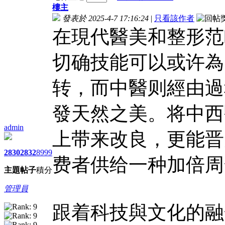
樓主
發表於 2025-4-7 17:16:24
|
只看該作者
在現代醫美和整形范
切确技能可以或许為
转，而中醫则經由過
發天然之美。将中西
admin
上带来改良，更能晋
2830
2832
8999
费者供给一种加倍周
主題
帖子
積分
管理員
跟着科技與文化的融