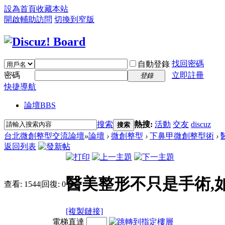
設為首頁
收藏本站
開啟輔助訪問
切換到窄版
找回密碼
自動登錄
密碼
立即註冊
登錄
快捷導航
論壇
BBS
搜索
熱搜:
活動
交友
discuz
搜索
台北微創整型交流論壇
»
論壇
›
微創整型
›
下鼻甲微創整型術
›
返回列表
醫美整形不只是手術,
查看:
1544
|
回復:
0
[複製鏈接]
電梯直達